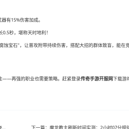
武器有15%伤害加成。
0.5秒，堪称天时地利！
嵌"腐蚀宝石"，让普攻附带持续伤害，搭配大招的群体致盲，能在
住——再强的职业也需要策略。赶紧登录
传奇手游开服网
下载游
上一篇：2025手游传奇-世界BOSS黄金刷新时刻表｜争夺技巧全攻略