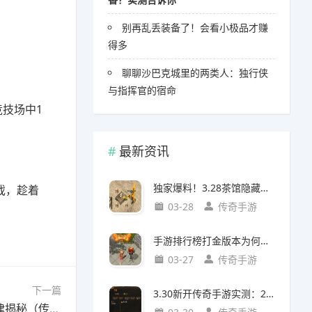
别再乱丢装备了！会看小极品才赚
得多
聊聊沙巴克城里的两类人：独行侠
与指挥官的宿命
竞技场中1
最新资讯
独家爆料！3.28茶馆隐藏任务出8阶装（附坐标/对话/强化指南）
戏，趁着
03-28
传奇手游
手游排行榜打金版本为何爆火？玩家真实需求与版本价值解析
03-27
传奇手游
下一篇
3.30新开传奇手游实测：20级入帮派必做任务攻略
下一篇：魔龙教主刷新时间实测：2小时07分规律揭秘（传奇手游网独家）