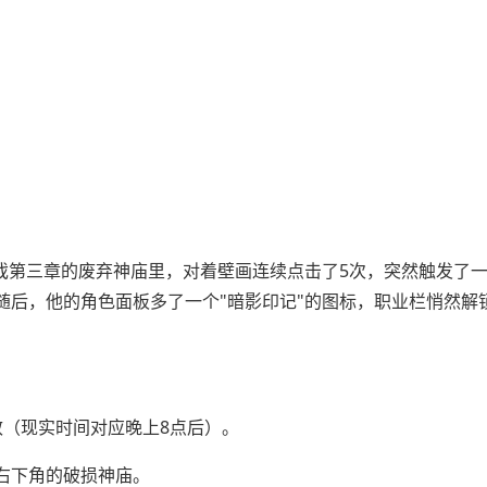
戏第三章的废弃神庙里，对着壁画连续点击了5次，突然触发了
后，他的角色面板多了一个"暗影印记"的图标，职业栏悄然解
效（现实时间对应晚上8点后）。
右下角的破损神庙。