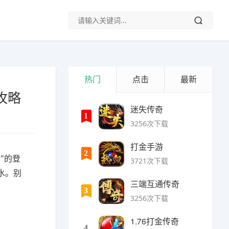
热门
点击
最新
攻略
迷失传奇
1
3256次下载
打金手游
2
"的登
3721次下载
水。别
三端互通传奇
3
3256次下载
1.76打金传奇
4