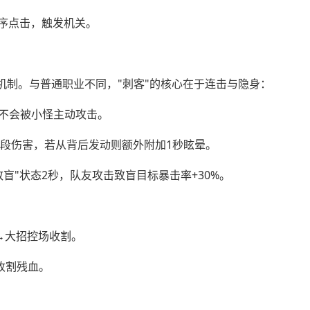
顺序点击，触发机关。
机制。与普通职业不同，"刺客"的核心在于连击与隐身：
且不会被小怪主动攻击。
3段伤害，若从背后发动则额外附加1秒眩晕。
盲"状态2秒，队友攻击致盲目标暴击率+30%。
→大招控场收割。
收割残血。