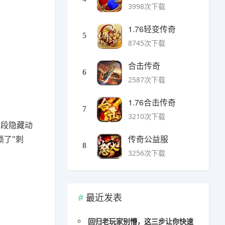
3998次下载
1.76轻变传奇
5
8745次下载
合击传奇
6
2587次下载
1.76合击传奇
7
3210次下载
一段隐藏动
传奇公益服
锁了"刺
8
3256次下载
最近发表
回归老玩家别懵，这三步让你快速