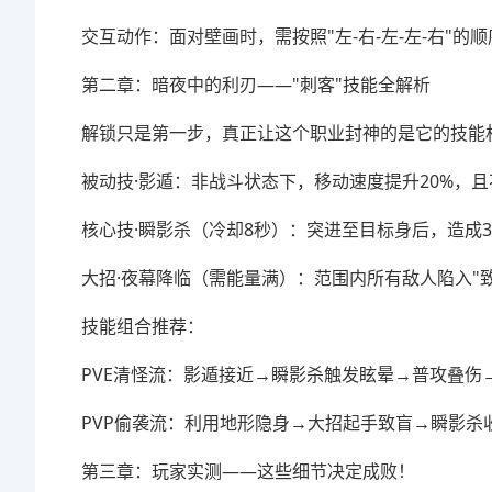
交互动作：面对壁画时，需按照"左-右-左-左-右"的
第二章：暗夜中的利刃——"刺客"技能全解析
解锁只是第一步，真正让这个职业封神的是它的技能
被动技·影遁：非战斗状态下，移动速度提升20%，
核心技·瞬影杀（冷却8秒）：突进至目标身后，造成
大招·夜幕降临（需能量满）：范围内所有敌人陷入"致
技能组合推荐：
PVE清怪流：影遁接近→瞬影杀触发眩晕→普攻叠伤
PVP偷袭流：利用地形隐身→大招起手致盲→瞬影杀
第三章：玩家实测——这些细节决定成败！