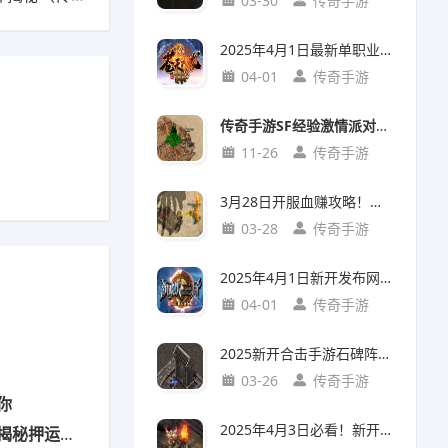
03-30
传奇手游
2025年4月1日最新单职业传奇手游《苍天火龙》20级法师地图攻略！
04-01
传奇手游
传奇手游SF经验激情派对参加门槛解析：入门攻略+亮点玩法
11-26
传奇手游
3月28日开服血赚攻略！手游新开服中草药店隐藏任务，首日炼丹赚20万铜币
03-28
传奇手游
2025年4月1日新开发布网首发！《沉默三金》手游实测：三小时从萌新到沙城主
04-01
传奇手游
2025新开合击手游石碑阵通关攻略：五大必备条件实测解析
03-26
传奇手游
你
2025年4月3日必看！新开复古传奇烤火全解：你以为只是回血？
秘押运技巧