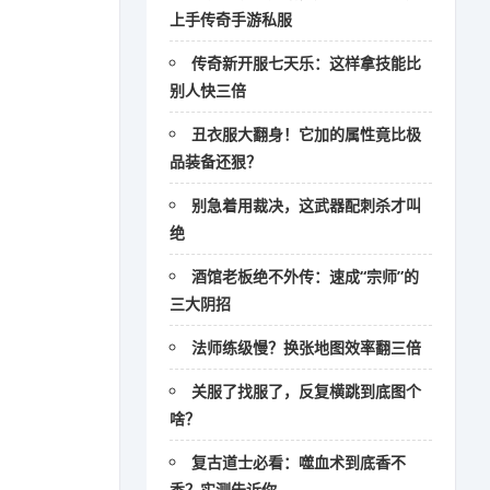
上手传奇手游私服
传奇新开服七天乐：这样拿技能比
别人快三倍
丑衣服大翻身！它加的属性竟比极
品装备还狠？
别急着用裁决，这武器配刺杀才叫
绝
酒馆老板绝不外传：速成“宗师”的
三大阴招
法师练级慢？换张地图效率翻三倍
关服了找服了，反复横跳到底图个
啥？
复古道士必看：噬血术到底香不
香？实测告诉你