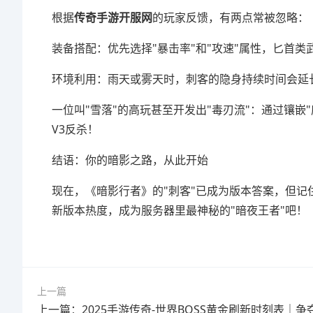
根据
传奇手游开服网
的玩家反馈，有两点常被忽略：
装备搭配：优先选择"暴击率"和"攻速"属性，匕首类
环境利用：雨天或雾天时，刺客的隐身持续时间会延长
一位叫"雪落"的高玩甚至开发出"毒刃流"：通过镶
V3反杀！
结语：你的暗影之路，从此开始
现在，《暗影行者》的"刺客"已成为版本答案，但记
新版本热度，成为服务器里最神秘的"暗夜王者"吧！
上一篇