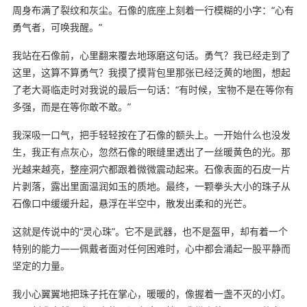
周身布满了裂纹和灰尘。石像的底座上刻着一行模糊的小字：“心有
勇气者，可唤我醒。”
我站在石像前，心里翻来覆去地琢磨这句话。勇气？我已经走到了
这里，这算不算勇气？我摸了摸背包里那张已经泛黄的地图，想起
了老大哥临走时对我说的最后一句话：“有时候，宝物不是在等你有
多强，而是在等你敢不敢。”
我深吸一口气，把手轻轻按在了石像的额头上。一开始什么也没发
生，我正有点灰心，忽然石像的眼缝里透出了一丝暖黄色的光。那
光越来越亮，整座洞穴都跟着微微震动起来。石像表面的石皮一片
片剥落，露出里面温润如玉的质地。最终，一颗拳头大小的珠子从
石像口中缓缓升起，悬浮在半空中，散发出柔和的光芒。
这就是传说中的“灵心珠”。它不是武器，也不是盔甲，却有着一个
特别的能力——佩戴者面对任何困难时，心中都会涌起一股平静而
坚定的力量。
我小心翼翼地把珠子托在掌心，暖暖的，像握着一盏不灭的小灯。