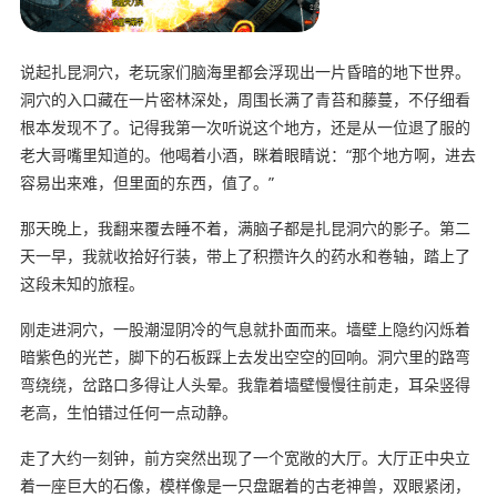
说起扎昆洞穴，老玩家们脑海里都会浮现出一片昏暗的地下世界。
洞穴的入口藏在一片密林深处，周围长满了青苔和藤蔓，不仔细看
根本发现不了。记得我第一次听说这个地方，还是从一位退了服的
老大哥嘴里知道的。他喝着小酒，眯着眼睛说：“那个地方啊，进去
容易出来难，但里面的东西，值了。”
那天晚上，我翻来覆去睡不着，满脑子都是扎昆洞穴的影子。第二
天一早，我就收拾好行装，带上了积攒许久的药水和卷轴，踏上了
这段未知的旅程。
刚走进洞穴，一股潮湿阴冷的气息就扑面而来。墙壁上隐约闪烁着
暗紫色的光芒，脚下的石板踩上去发出空空的回响。洞穴里的路弯
弯绕绕，岔路口多得让人头晕。我靠着墙壁慢慢往前走，耳朵竖得
老高，生怕错过任何一点动静。
走了大约一刻钟，前方突然出现了一个宽敞的大厅。大厅正中央立
着一座巨大的石像，模样像是一只盘踞着的古老神兽，双眼紧闭，