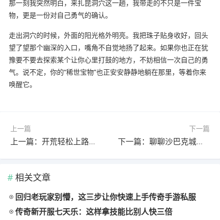
那一刻我突然明白，来扎昆洞穴这一趟，我带走的不只是一件宝
物，更是一份对自己勇气的确认。
走出洞穴的时候，外面的阳光格外明亮。我把珠子贴身收好，回头
望了望那个幽深的入口，嘴角不自觉地扬了起来。如果你也正在犹
豫要不要去探索某个让你心里打鼓的地方，不妨相信一次自己的勇
气。说不定，你的“稀世宝物”也正安安静静地躺在那里，等着你来
唤醒它。
上一篇
下一篇
上一篇：开荒轻松上路，这些细节你注意了吗
下一篇：聊聊沙巴克城里的两类人：独行侠与指挥官的宿命
相关文章
回归老玩家别懵，这三步让你快速上手传奇手游私服
传奇新开服七天乐：这样拿技能比别人快三倍