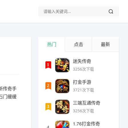
热门
点击
最新
迷失传奇
1
3256次下载
打金手游
2
新传奇手
3721次下载
石门缓缓
三端互通传奇
3
3256次下载
1.76打金传奇
4