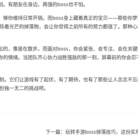
。有朋友在身边，再强的boss也不怕。
够你维持日常开销。而boss身上藏着真正的宝贝——那些你梦
闪烁着光芒的掉落物，会让你觉得之前所有的努力都值了。那种心
的，像是在散步。而面对boss，你会紧张、会专注、会在关键
你的情绪。当团队齐心协力战胜强敌的那一刻，屏幕前的你会忍
时刻。它们让游戏有了起伏，有了期待，也有了那些让人念念不忘
这份独一无二的挑战吧。
下一篇：玩转手游boss掉落技巧，这份实