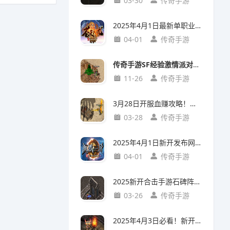
03-30
传奇手游
2025年4月1日最新单职业传奇手游《苍天火龙》20级法师地图攻略！
04-01
传奇手游
传奇手游SF经验激情派对参加门槛解析：入门攻略+亮点玩法
11-26
传奇手游
3月28日开服血赚攻略！手游新开服中草药店隐藏任务，首日炼丹赚20万铜币
03-28
传奇手游
2025年4月1日新开发布网首发！《沉默三金》手游实测：三小时从萌新到沙城主
04-01
传奇手游
2025新开合击手游石碑阵通关攻略：五大必备条件实测解析
03-26
传奇手游
2025年4月3日必看！新开复古传奇烤火全解：你以为只是回血？