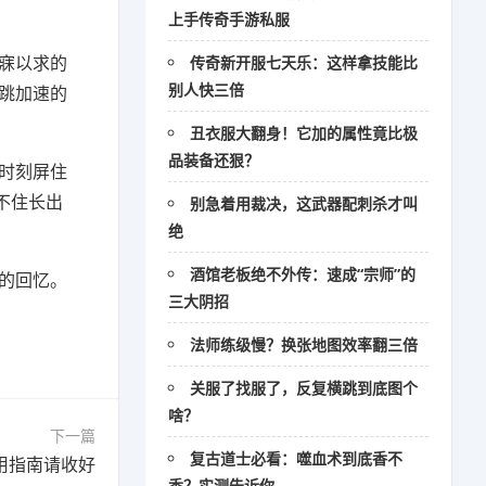
上手传奇手游私服
寐以求的
传奇新开服七天乐：这样拿技能比
别人快三倍
跳加速的
丑衣服大翻身！它加的属性竟比极
品装备还狠？
时刻屏住
不住长出
别急着用裁决，这武器配刺杀才叫
绝
酒馆老板绝不外传：速成“宗师”的
的回忆。
三大阴招
法师练级慢？换张地图效率翻三倍
关服了找服了，反复横跳到底图个
啥？
下一篇
复古道士必看：噬血术到底香不
用指南请收好
香？实测告诉你