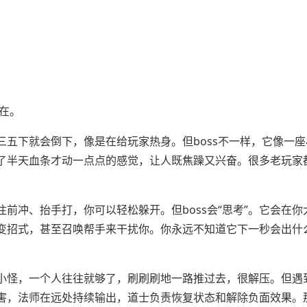
所在。
五下就会倒下，像是在给玩家热身。但boss不一样，它像一座
了半天血条才动一点点的感觉，让人既焦躁又兴奋。很多老玩家
前冲、抬手打，你可以轻松躲开。但boss会“思考”。它会在你
变招式，甚至召唤帮手来干扰你。你永远不知道它下一秒会出什
怪，一个人往往就够了，刷刷刷地一路推过去，很解压。但遇到b
害，法师在远处持续输出，道士负责恢复状态和解除负面效果。