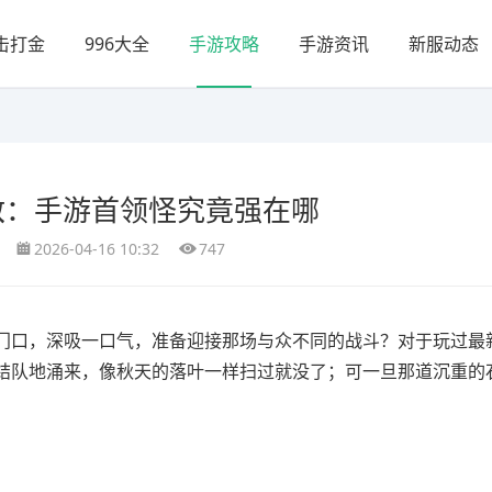
击打金
996大全
手游攻略
手游资讯
新服动态
敌：手游首领怪究竟强在哪
2026-04-16 10:32
747
门口，深吸一口气，准备迎接那场与众不同的战斗？对于玩过最
结队地涌来，像秋天的落叶一样扫过就没了；可一旦那道沉重的