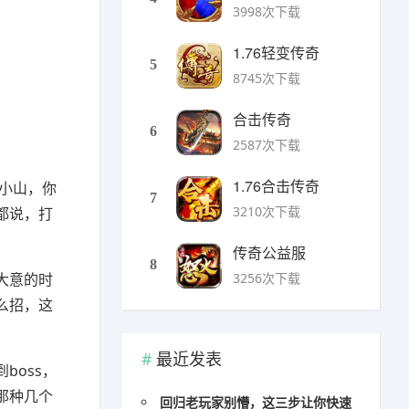
3998次下载
1.76轻变传奇
5
8745次下载
合击传奇
6
2587次下载
1.76合击传奇
小山，你
7
3210次下载
都说，打
传奇公益服
8
大意的时
3256次下载
么招，这
最近发表
oss，
那种几个
回归老玩家别懵，这三步让你快速