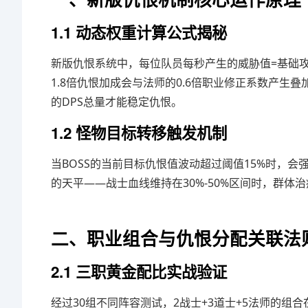
1.1 动态权重计算公式揭秘
新版仇恨系统中，每位队员每秒产生的威胁值=基础攻
1.8倍仇恨加成会与法师的0.6倍职业修正系数产
的DPS总量才能稳定仇恨。
1.2 怪物目标转移触发机制
当BOSS的当前目标仇恨值波动超过阈值15%时，
的天平——战士血线维持在30%-50%区间时，群体
二、职业组合与仇恨分配关联法
2.1 三职黄金配比实战验证
经过30组不同阵容测试，2战士+3道士+5法师的