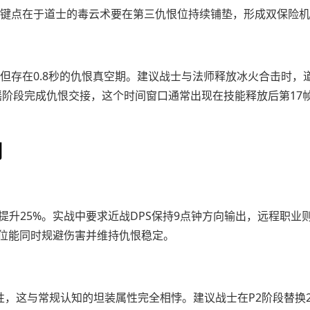
关键点在于道士的毒云术要在第三仇恨位持续铺垫，形成双保险
，但存在0.8秒的仇恨真空期。建议战士与法师释放冰火合击时，
摇阶段完成仇恨交接，这个时间窗口通常出现在技能释放后第17
则
升25%。实战中要求近战DPS保持9点钟方向输出，远程职业则按
身位能同时规避伤害并维持仇恨稳定。
属性，这与常规认知的坦装属性完全相悖。建议战士在P2阶段替换