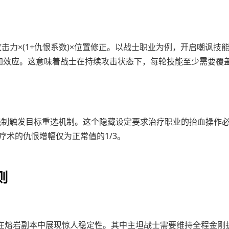
击力×(1+仇恨系数)×位置修正。以战士职业为例，开启嘲讽技
生叠加效应。这意味着战士在持续攻击状态下，每轮技能至少需要覆
会强制触发目标重选机制。这个隐藏设定要求治疗职业的抬血操作
治疗术的仇恨增幅仅为正常值的1/3。
则
组合在熔岩副本中展现惊人稳定性。其中主坦战士需要维持全程金刚