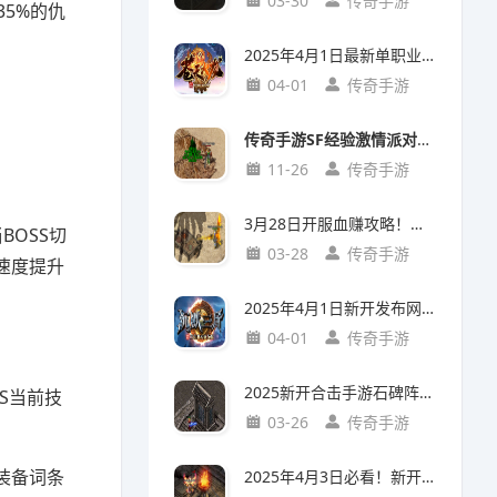
03-30
传奇手游
5%的仇
2025年4月1日最新单职业传奇手游《苍天火龙》20级法师地图攻略！
04-01
传奇手游
传奇手游SF经验激情派对参加门槛解析：入门攻略+亮点玩法
11-26
传奇手游
3月28日开服血赚攻略！手游新开服中草药店隐藏任务，首日炼丹赚20万铜币
OSS切
03-28
传奇手游
速度提升
2025年4月1日新开发布网首发！《沉默三金》手游实测：三小时从萌新到沙城主
04-01
传奇手游
2025新开合击手游石碑阵通关攻略：五大必备条件实测解析
S当前技
03-26
传奇手游
装备词条
2025年4月3日必看！新开复古传奇烤火全解：你以为只是回血？