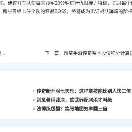
败。建议开荒队伍每天预留20分钟进行仇恨接力特训，记录每个
，那些曾经卡住全队的狂暴BOSS，终将成为见证战队辉煌的阶
上一篇：新开传奇手游控制技能打断帧率判定：数据实测与进阶技巧
下一篇：超变手游传奇赛季段位积分计算
传奇新开服七天乐：这样拿技能比别人快三倍
别急着用裁决，这武器配刺杀才叫绝
法师练级慢？换张地图效率翻三倍