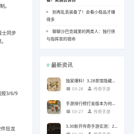
机制。
别再乱丢装备了！会看小极品才赚
得多
聊聊沙巴克城里的两类人：独行侠
道士同步
与指挥官的宿命
帧。
最新资讯
独家爆料！3.28茶馆隐藏任务出8阶装（附坐标/对话/强化指南）
03-28
传奇手游
3/6/9
手游排行榜打金版本为何爆火？玩家真实需求与版本价值解析
03-27
传奇手游
3.30新开传奇手游实测：20级入帮派必做任务攻略
2件狂龙