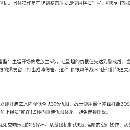
准控仇。具体操作是在吃到暴击后立即使用横扫千军，可瞬间拉回3
鉴：主坦开场故意放生5秒，让副坦的仇恨值先达到警戒线。当B
恨的爆发窗口打出成吨伤害。这种"仇恨风筝战术"使他们的通关
立即开启玄冰阵降低全队30%仇恨，战士使用霸体冲锋打断BOS
角止损法"能在1.5秒内重建仇恨体系，避免连锁崩盘。
犹如交响乐团的指挥棒。从基础机制认知到高阶的空间操作，从