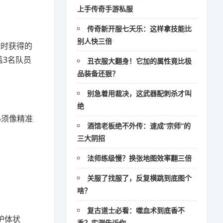
上手传奇手游私服
传奇新开服七天乐：这样拿技能比
别人快三倍
能时获得的
盖3名队员
丑衣服大翻身！它加的属性竟比极
品装备还狠？
别急着用裁决，这武器配刺杀才叫
绝
必须像精准
酒馆老板绝不外传：速成“宗师”的
三大阴招
法师练级慢？换张地图效率翻三倍
关服了找服了，反复横跳到底图个
啥？
复古道士必看：噬血术到底香不
护体状
香？实测告诉你