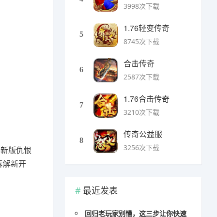
3998次下载
1.76轻变传奇
5
8745次下载
合击传奇
6
2587次下载
1.76合击传奇
7
3210次下载
传奇公益服
8
3256次下载
年新版仇恨
拆解新开
最近发表
回归老玩家别懵，这三步让你快速