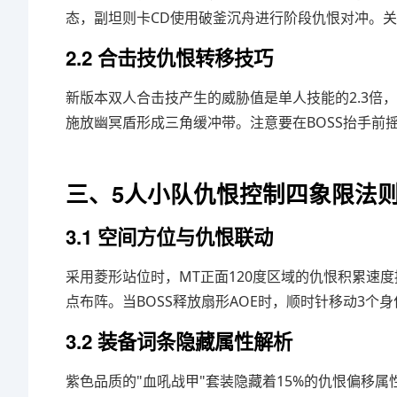
态，副坦则卡CD使用破釜沉舟进行阶段仇恨对冲。
2.2 合击技仇恨转移技巧
新版本双人合击技产生的威胁值是单人技能的2.3倍
施放幽冥盾形成三角缓冲带。注意要在BOSS抬手前
三、5人小队仇恨控制四象限法
3.1 空间方位与仇恨联动
采用菱形站位时，MT正面120度区域的仇恨积累速度提
点布阵。当BOSS释放扇形AOE时，顺时针移动3个
3.2 装备词条隐藏属性解析
紫色品质的"血吼战甲"套装隐藏着15%的仇恨偏移