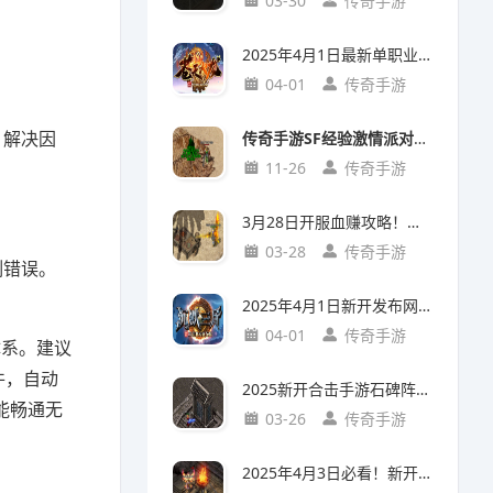
03-30
传奇手游
2025年4月1日最新单职业传奇手游《苍天火龙》20级法师地图攻略！
04-01
传奇手游
】解决因
传奇手游SF经验激情派对参加门槛解析：入门攻略+亮点玩法
11-26
传奇手游
3月28日开服血赚攻略！手游新开服中草药店隐藏任务，首日炼丹赚20万铜币
03-28
传奇手游
切割错误。
2025年4月1日新开发布网首发！《沉默三金》手游实测：三小时从萌新到沙城主
04-01
传奇手游
体系。建议
件，自动
2025新开合击手游石碑阵通关攻略：五大必备条件实测解析
能畅通无
03-26
传奇手游
2025年4月3日必看！新开复古传奇烤火全解：你以为只是回血？