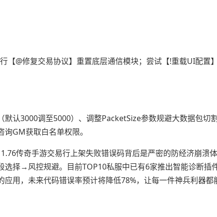
行【@修复交易协议】重置底层通信模块；尝试【!重载UI配置
ut值（默认3000调至5000）、调整PacketSize参数规避大数据包
咨询GM获取白名单权限。
制，1.76传奇手游交易行上架失败错误码背后是严密的防经济崩溃
选择→风控规避。目前TOP10私服中已有6家推出智能诊断插
的应用，未来代码错误率预计将降低78%，让每一件神兵利器都