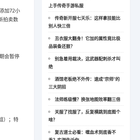
上手传奇手游私服
添加72小
传奇新开服七天乐：这样拿技能比
新拍卖数
别人快三倍
丑衣服大翻身！它加的属性竟比极
品装备还狠？
期会暂停
别急着用裁决，这武器配刺杀才叫
。
绝
酒馆老板绝不外传：速成“宗师”的
三大阴招
法师练级慢？换张地图效率翻三倍
关服了找服了，反复横跳到底图个
组）；特
啥？
复古道士必看：噬血术到底香不
香？实测告诉你