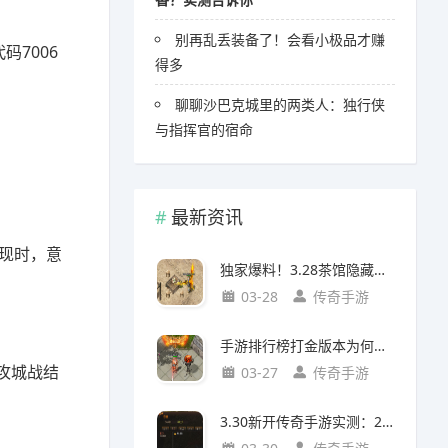
别再乱丢装备了！会看小极品才赚
7006
得多
聊聊沙巴克城里的两类人：独行侠
与指挥官的宿命
最新资讯
现时，意
独家爆料！3.28茶馆隐藏任务出8阶装（附坐标/对话/强化指南）
03-28
传奇手游
手游排行榜打金版本为何爆火？玩家真实需求与版本价值解析
攻城战结
03-27
传奇手游
3.30新开传奇手游实测：20级入帮派必做任务攻略