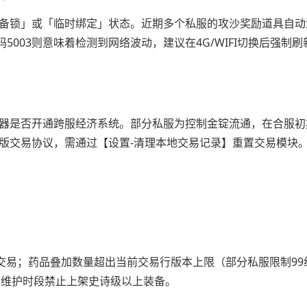
装备锁」或「临时绑定」状态。近期多个私服的攻沙奖励道具自动
003则意味着检测到网络波动，建议在4G/WIFI切换后强制刷
务器是否开通跨服经济系统。部分私服为控制金锭流通，在合服初
旧版交易协议，需通过【设置-清理本地交易记录】重置交易模块
能交易；药品叠加数量超出当前交易行版本上限（部分私服限制99
点维护时段禁止上架史诗级以上装备。