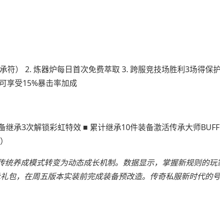
符） 2. 炼器炉每日首次免费萃取 3. 跨服竞技场胜利3场得保护
可享受15%暴击率加成
继承3次解锁彩虹特效 ■ 累计继承10件装备激活传承大师BUFF 
质）
传统养成模式转变为动态成长机制。数据显示，掌握新规则的玩
承礼包，在周五版本实装前完成装备预改造。传奇私服新时代的