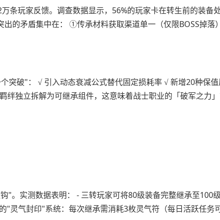
.2万条玩家反馈。调查数据显示，56%的玩家卡在转生前的装备
出的矛盾集中在： ①传承材料获取渠道单一（仅限BOSS掉落）
个突破"： √ 引入动态衰减公式替代固定损耗率 √ 新增20种保
套装羁绊独立拆解为可继承组件，这意味着战士职业的「破军之力
"。实测数据表明： - 三转玩家可将80级装备完整继承至100级新
的"灵气封印"系统：每次继承需消耗3枚灵气符（每日活跃任务