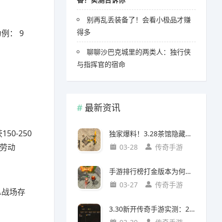
别再乱丢装备了！会看小极品才赚
得多
例： 9
聊聊沙巴克城里的两类人：独行侠
与指挥官的宿命
最新资讯
0-250
独家爆料！3.28茶馆隐藏任务出8阶装（附坐标/对话/强化指南）
复劳动
03-28
传奇手游
手游排行榜打金版本为何爆火？玩家真实需求与版本价值解析
03-27
传奇手游
△战场存
3.30新开传奇手游实测：20级入帮派必做任务攻略