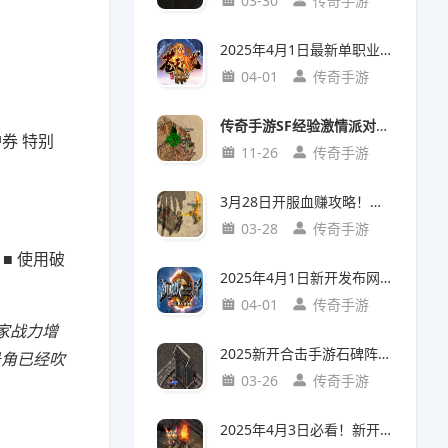
03-30
传奇手游
2025年4月1日最新单职业传奇手游《苍天火龙》20级法师地图攻略！
04-01
传奇手游
传奇手游SF经验激情派对参加门槛解析：入门攻略+亮点玩法
券 特别
11-26
传奇手游
3月28日开服血赚攻略！手游新开服中草药店隐藏任务，首日炼丹赚20万铜币
03-28
传奇手游
■ 使用破
2025年4月1日新开发布网首发！《沉默三金》手游实测：三小时从萌新到沙城主
04-01
传奇手游
家战力增
2025新开合击手游石碑阵通关攻略：五大必备条件实测解析
号角已经吹
03-26
传奇手游
2025年4月3日必看！新开复古传奇烤火全解：你以为只是回血？