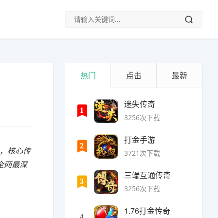
热门
点击
最新
迷失传奇
1
3256次下载
打金手游
2
光，核心传
3721次下载
全网最深
三端互通传奇
3
3256次下载
1.76打金传奇
4