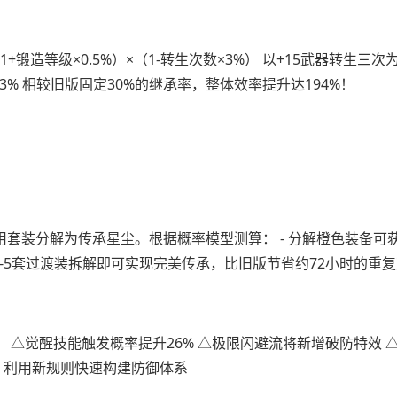
锻造等级×0.5%）×（1-转生次数×3%） 以+15武器转生三次为
×0.91≈88.3% 相较旧版固定30%的继承率，整体效率提升达194%！
装分解为传承星尘。根据概率模型测算： - 分解橙色装备可获15
留3-5套过渡装拆解即可实现完美传承，比旧版节省约72小时的重
 △觉醒技能触发概率提升26% △极限闪避流将新增破防特效 
备，利用新规则快速构建防御体系