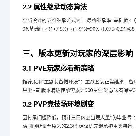
2.2 属性继承动态算法
全新设计的五维继承公式为： 最终继承率=基础值×（1+
0%基础值 × (1+7.5%) × (1-9%)=90%×1.075
三、版本更新对玩家的深层影响
3.1 PVE玩家必看新策略
推荐采用"主副装备循环法"：主战套装正常继承，备用套
星尘 - 新版本满级传承需累计900星尘 这意味着保
3.2 PVP竞技场环境剧变
因传承门槛降低，预计三日内会出现大量"伪毕业号"：
活时间延长至原来的2.3倍 建议优先继承护甲类装