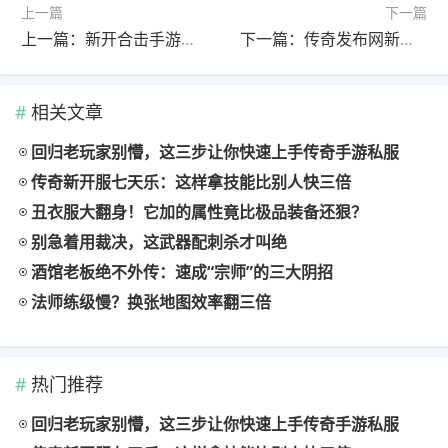
上一篇
下一篇
上一篇：新开合击手游世界BOSS仇恨转移教学：3步掌握拉怪核心技巧
下一篇：传奇发布网新开手游攻沙补给品携带方案：高阶玩家实战数据实测
相关文章
回归老玩家别懵，这三步让你快速上手传奇手游私服
传奇新开服七天乐：这样拿技能比别人快三倍
丑衣服大翻身！它加的属性竟比极品装备还狠？
别急着用裁决，这武器配刺杀才叫绝
酒馆老板绝不外传：速成“宗师”的三大阴招
法师练级慢？换张地图效率翻三倍
热门推荐
回归老玩家别懵，这三步让你快速上手传奇手游私服