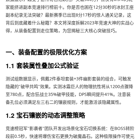
家能挤进副本竞速排行榜前十。你是否也困在12分30秒的冰封王座
副本纪录无法突破？最新赛季已出现8分17秒的惊人通关记录，这
背后到底藏着什么秘籍？本文将深度拆解2023年竞速大神的实战心
得，从装备配置到走位策略，为您揭秘三大核心突破技巧。
一、装备配置的极限优化方案
1.1 套装属性叠加公式验证
测试组数据显示，佩戴2件泰坦套装+3件幽影套装的组合，可触发
隐藏的"破甲共鸣"效果。实测冰霜巨人的物理抗性将从1200点骤降
至780点，配合狂战士35%破甲技能，DPS瞬间提升41%。注意装
备孔位必须满足左三右二的镶嵌规则，才能激活该隐藏属性。
1.2 宝石镶嵌的动态调整策略
竞速榜冠军"影袭者"团队开发出场景化宝石切换系统：在BOSS转阶
段前0.5秒，快速将爆伤宝石更换为破魔晶石。这种极限操作可使元