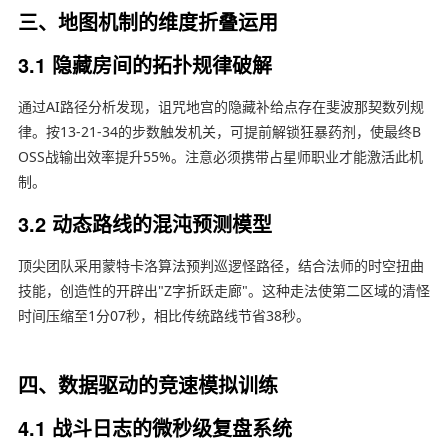
三、地图机制的维度折叠运用
3.1 隐藏房间的拓扑规律破解
通过AI路径分析发现，诅咒地宫的隐藏补给点存在斐波那契数列规
律。按13-21-34的步数触发机关，可提前解锁狂暴药剂，使最终B
OSS战输出效率提升55%。注意必须携带占星师职业才能激活此机
制。
3.2 动态路线的混沌预测模型
顶尖团队采用蒙特卡洛算法预判巡逻怪路径，结合法师的时空扭曲
技能，创造性的开辟出"Z字折跃走廊"。这种走法使第二区域的清怪
时间压缩至1分07秒，相比传统路线节省38秒。
四、数据驱动的竞速模拟训练
4.1 战斗日志的微秒级复盘系统