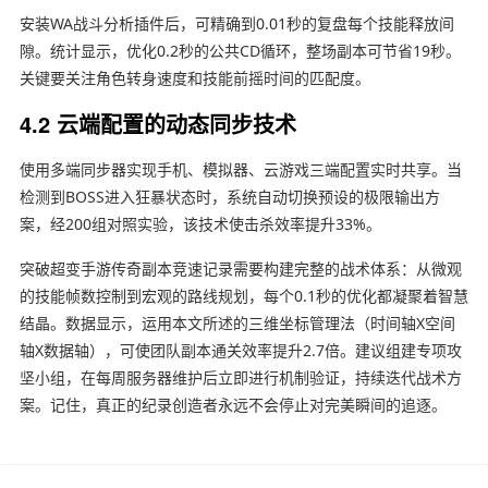
安装WA战斗分析插件后，可精确到0.01秒的复盘每个技能释放间
隙。统计显示，优化0.2秒的公共CD循环，整场副本可节省19秒。
关键要关注角色转身速度和技能前摇时间的匹配度。
4.2 云端配置的动态同步技术
使用多端同步器实现手机、模拟器、云游戏三端配置实时共享。当
检测到BOSS进入狂暴状态时，系统自动切换预设的极限输出方
案，经200组对照实验，该技术使击杀效率提升33%。
突破超变手游传奇副本竞速记录需要构建完整的战术体系：从微观
的技能帧数控制到宏观的路线规划，每个0.1秒的优化都凝聚着智慧
结晶。数据显示，运用本文所述的三维坐标管理法（时间轴X空间
轴X数据轴），可使团队副本通关效率提升2.7倍。建议组建专项攻
坚小组，在每周服务器维护后立即进行机制验证，持续迭代战术方
案。记住，真正的纪录创造者永远不会停止对完美瞬间的追逐。